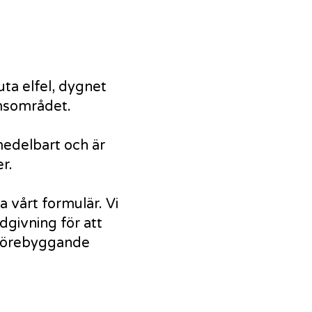
uta elfel, dygnet
lmsområdet.
medelbart och är
er.
 vårt formulär. Vi
dgivning för att
 förebyggande