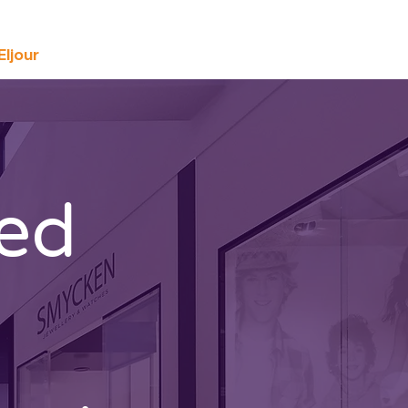
Eljour
Kontakta oss
med