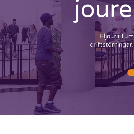
joure
Eljour i Tum
driftstörningar.