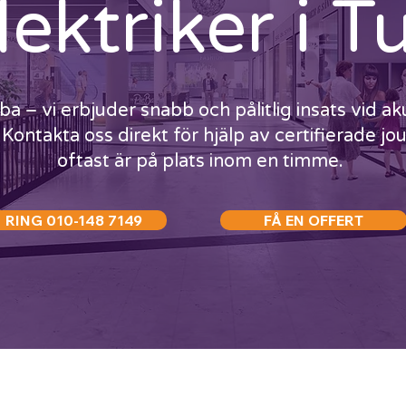
lektriker i
ba – vi erbjuder snabb och pålitlig insats vid ak
 Kontakta oss direkt för hjälp av certifierade jo
oftast är på plats inom en timme.
RING 010-148 7149
FÅ EN OFFERT