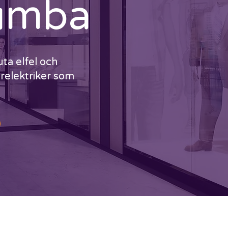
 Tumba
uta elfel och
urelektriker som