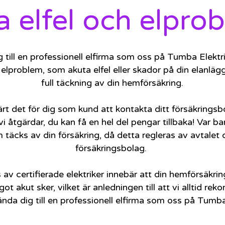
a elfel och elpro
till en professionell elfirma som oss på Tumba Elektrik
a elproblem, som akuta elfel eller skador på din elanl
full täckning av din hemförsäkring.
värt det för dig som kund att kontakta ditt försäkringsb
 åtgärdar, du kan få en hel del pengar tillbaka! Var 
täcks av din försäkring, då detta regleras av avtalet
försäkringsbolag.
av certifierade elektriker innebär att din hemförsäkri
t akut sker, vilket är anledningen till att vi alltid r
nda dig till en professionell elfirma som oss på Tumba 