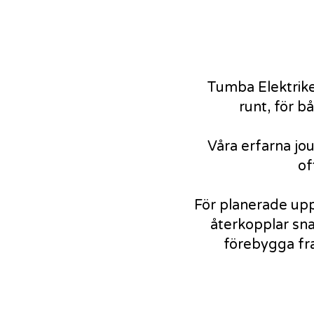
Tumba Elektriker
runt, för 
Våra erfarna jo
of
För planerade upp
återkopplar sna
förebygga fr