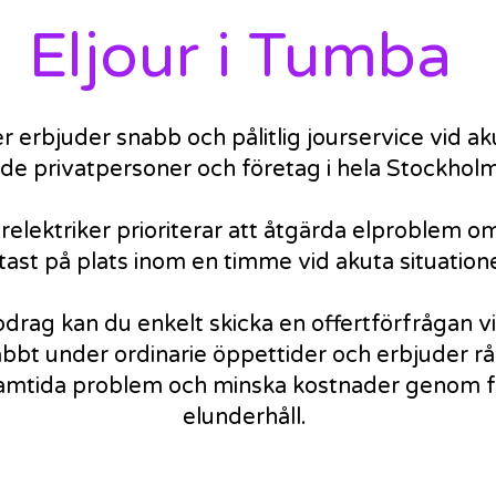
Eljour i Tumba
 erbjuder snabb och pålitlig jourservice vid ak
både privatpersoner och företag i hela Stockho
urelektriker prioriterar att åtgärda elproblem o
tast på plats inom en timme vid akuta situation
drag kan du enkelt skicka en offertförfrågan via
bbt under ordinarie öppettider och erbjuder rå
amtida problem och minska kostnader genom
elunderhåll.