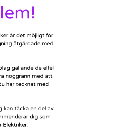
blem!
er är det möjligt för
äggning åtgärdade med
olag gällande de elfel
bara noggrann med att
 du har tecknat med
ng kan täcka en del av
ekommenderar dig som
Elektriker.