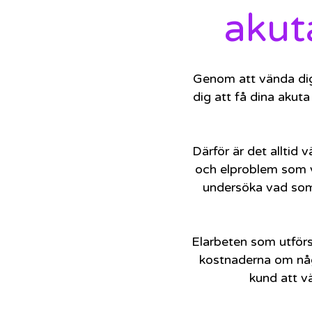
akut
Genom att vända dig 
dig att få dina akut
Därför är det alltid 
och elproblem som vi
undersöka vad som 
Elarbeten som utförs 
kostnaderna om någo
kund att vä