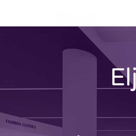
Offert
El