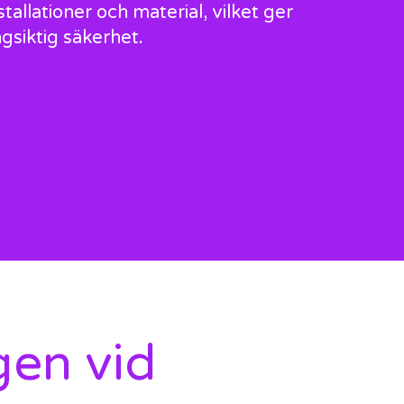
tallationer och material, vilket ger
ngsiktig säkerhet.
gen vid