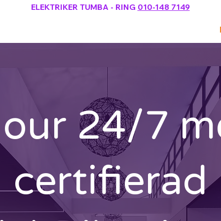
ELEKTRIKER TUMBA
- RING
010-148 7149
Elektriker
Webbshop (laddbox)
jour 24/7 
certifierad